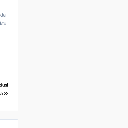
nda
ktu
lusi
ia