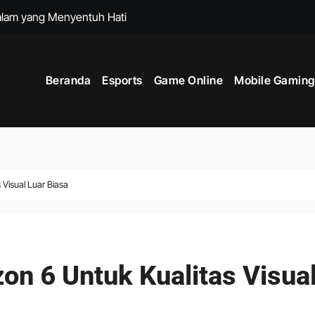
alam yang Menyentuh Hati
ngisi Waktu Luang di Mana Saja
ajib Kamu Mainkan Tahun Ini
Beranda
Esports
Game Online
Mobile Gaming
elajahi Dunia Kreativitas Tanpa Batas
orts Populer di 2024
line, Ini Rekomendasi Terbaik
, Mana yang Lebih Murah
 Visual Luar Biasa
ation Store, Cara Berburu Cuan
aftar Lengkap dan Update
on 6 Untuk Kualitas Visua
ara Streamer di Tahun Ini