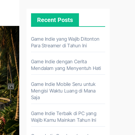
Recent Posts
Game Indie yang Wajib Ditonton
Para Streamer di Tahun Ini
Game Indie dengan Cerita
Mendalam yang Menyentuh Hati
Game Indie Mobile Seru untuk
Mengisi Waktu Luang di Mana
Saja
Game Indie Terbaik di PC yang
Wajib Kamu Mainkan Tahun Ini