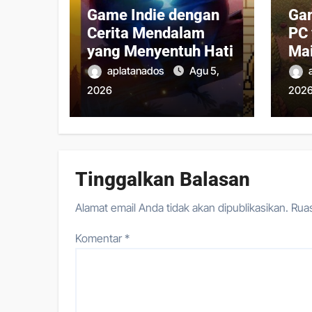
Game Indie dengan
Gam
Cerita Mendalam
PC
yang Menyentuh Hati
Mai
aplatanados
Agu 5,
2026
202
Tinggalkan Balasan
Alamat email Anda tidak akan dipublikasikan.
Ruas
Komentar
*