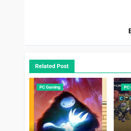
Related Post
PC Gaming
PC 