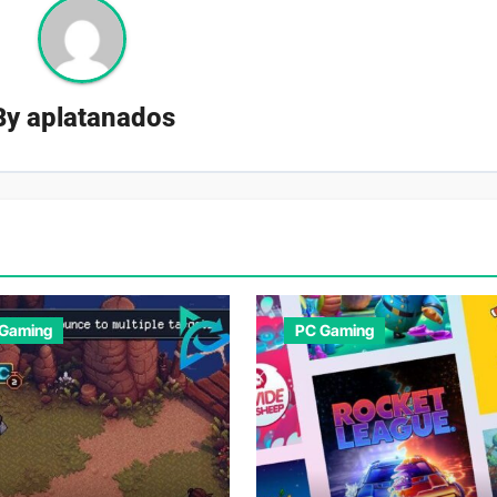
By
aplatanados
Gaming
PC Gaming