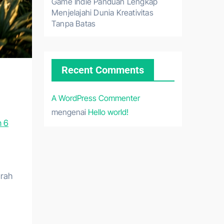
Game Indie Panduan Lengkap
Menjelajahi Dunia Kreativitas
Tanpa Batas
Recent Comments
A WordPress Commenter
mengenai
Hello world!
n 6
arah