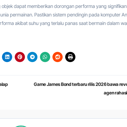
 objek dapat memberikan dorongan performa yang signifikan
unia permainan. Pastikan sistem pendingin pada komputer A
erforma akibat suhu yang terlalu panas saat bermain dalam wa
alap
Game James Bond terbaru rilis 2026 bawa revo
agen rahas