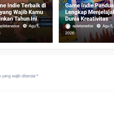
e Indie Terbaik di
Game Indie Pandua
 yang Wajib Kamu
Lengkap Menjelaja
nkan Tahun Ini
Dunia Kreativitas
Tanpa Batas
aplatanados
Agu 5,
aplatanados
Agu 5,
6
2026
 yang wajib ditandai
*