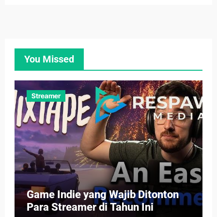
You Missed
Streamer
Game Indie yang Wajib Ditonton
Para Streamer di Tahun Ini