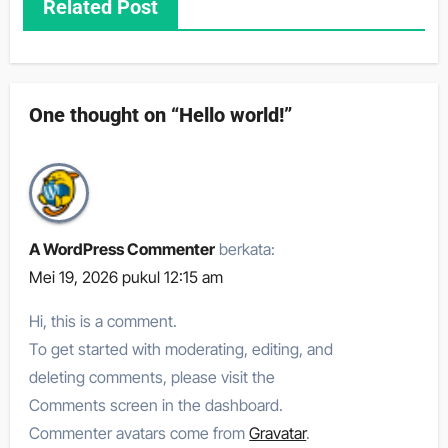
Related Post
One thought on “Hello world!”
A WordPress Commenter
berkata:
Mei 19, 2026 pukul 12:15 am
Hi, this is a comment.
To get started with moderating, editing, and
deleting comments, please visit the
Comments screen in the dashboard.
Commenter avatars come from
Gravatar
.