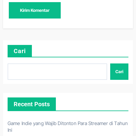
Cari
Cari
Recent Posts
Game Indie yang Wajib Ditonton Para Streamer di Tahun
Ini