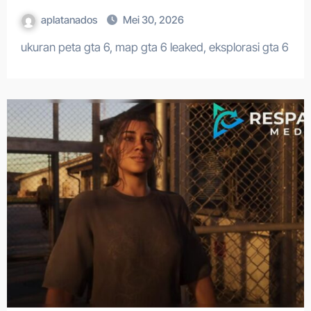
aplatanados
Mei 30, 2026
ukuran peta gta 6, map gta 6 leaked, eksplorasi gta 6