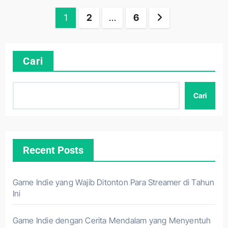
Paginasi
1
2
…
6
pos
Cari
Cari
Recent Posts
Game Indie yang Wajib Ditonton Para Streamer di Tahun
Ini
Game Indie dengan Cerita Mendalam yang Menyentuh