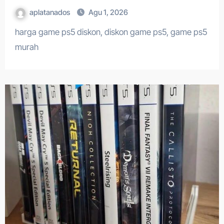
aplatanados
Agu 1, 2026
harga game ps5 diskon, diskon game ps5, game ps5
murah