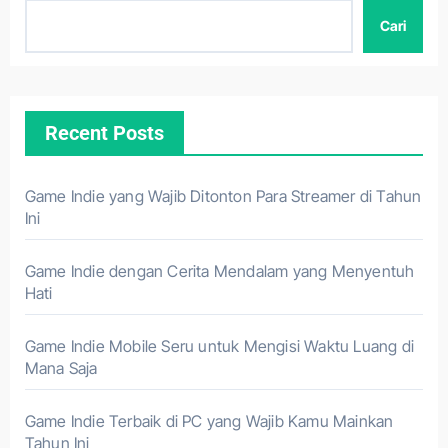
Cari
Recent Posts
Game Indie yang Wajib Ditonton Para Streamer di Tahun
Ini
Game Indie dengan Cerita Mendalam yang Menyentuh
Hati
Game Indie Mobile Seru untuk Mengisi Waktu Luang di
Mana Saja
Game Indie Terbaik di PC yang Wajib Kamu Mainkan
Tahun Ini