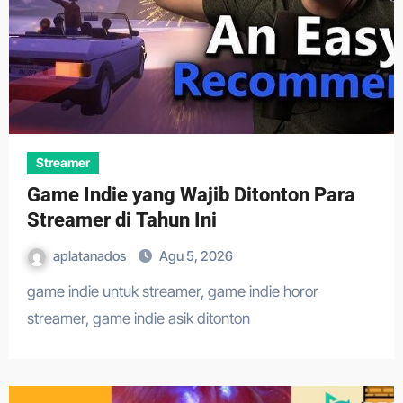
Streamer
Game Indie yang Wajib Ditonton Para
Streamer di Tahun Ini
aplatanados
Agu 5, 2026
game indie untuk streamer, game indie horor
streamer, game indie asik ditonton