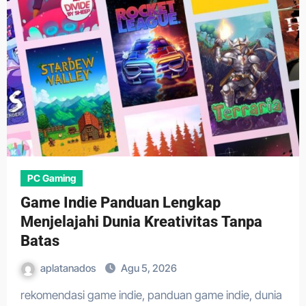
PC Gaming
Game Indie Panduan Lengkap
Menjelajahi Dunia Kreativitas Tanpa
Batas
aplatanados
Agu 5, 2026
rekomendasi game indie, panduan game indie, dunia