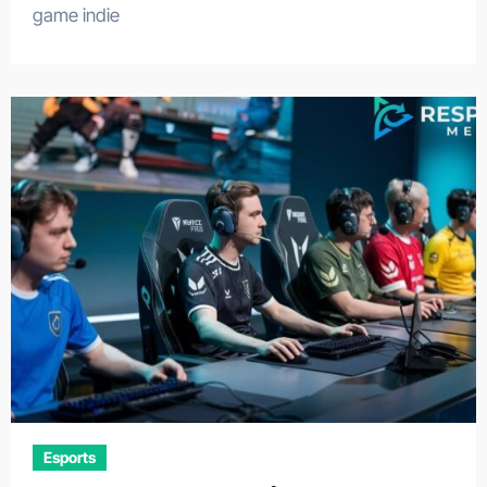
game indie
Esports