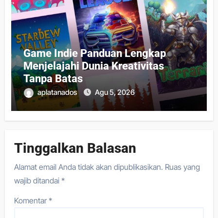
Game Indie Panduan Lengkap
Menjelajahi Dunia Kreativitas
Tanpa Batas
aplatanados
Agu 5, 2026
Tinggalkan Balasan
Alamat email Anda tidak akan dipublikasikan.
Ruas yang
wajib ditandai
*
Komentar
*