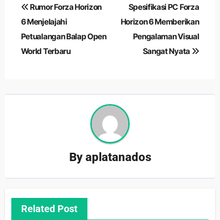
Navigasi
Rumor Forza Horizon
Spesifikasi PC Forza
pos
6 Menjelajahi
Horizon 6 Memberikan
Petualangan Balap Open
Pengalaman Visual
World Terbaru
Sangat Nyata
By
aplatanados
Related Post