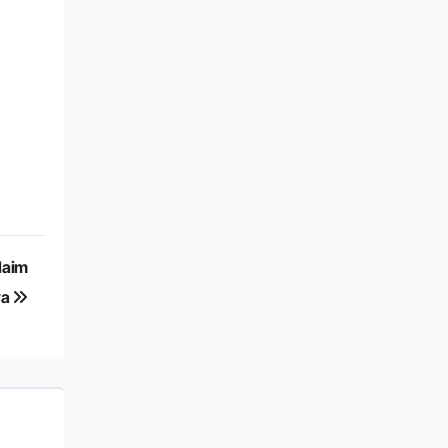
laim
ya