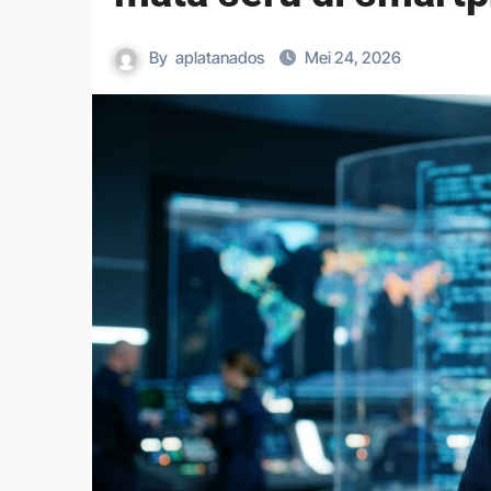
By
aplatanados
Mei 24, 2026