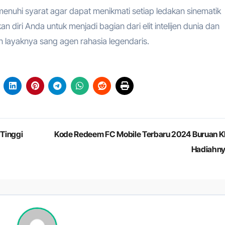
enuhi syarat agar dapat menikmati setiap ledakan sinematik
 diri Anda untuk menjadi bagian dari elit intelijen dunia dan
n layaknya sang agen rahasia legendaris.
Tinggi
Kode Redeem FC Mobile Terbaru 2024 Buruan K
Hadiahn