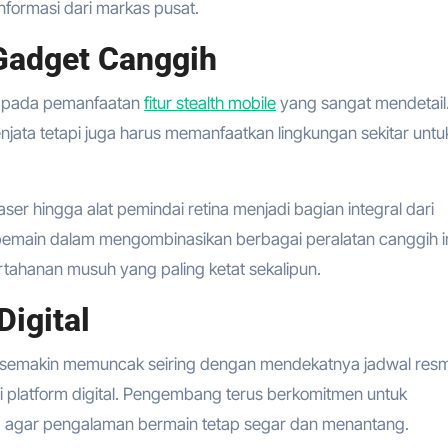
nformasi dari markas pusat.
Gadget Canggih
tak pada pemanfaatan
fitur stealth mobile
yang sangat mendetail
jata tetapi juga harus memanfaatkan lingkungan sekitar untu
.
ser hingga alat pemindai retina menjadi bagian integral dari
 pemain dalam mengombinasikan berbagai peralatan canggih i
tahanan musuh yang paling ketat sekalipun.
igital
a semakin memuncak seiring dengan mendekatnya jadwal resm
i platform digital. Pengembang terus berkomitmen untuk
 agar pengalaman bermain tetap segar dan menantang.