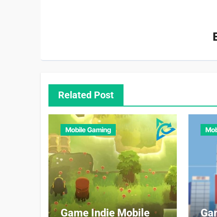
Related Post
Mobile Gaming
Mob
Game Indie Mobile
Ga