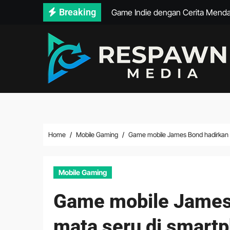
Skip
Breaking
Game Indie dengan Cerita Mend
to
Game Indie Mobile Seru untuk Me
content
Game Indie Terbaik di PC yang W
Game Indie Panduan Lengkap Menj
Harga Game PS5 untuk Game Esp
Harga Game PS5 Murah di Toko On
Home
Mobile Gaming
Harga Game PS5 Fisik vs Digital
Game mobile James Bond hadirkan 
Diskon Harga Game PS5 di PlaySt
Mobile Gaming
Harga Game PS5 Terbaru 2024, D
Game mobile James 
Game Indie yang Wajib Ditonton P
mata seru di smart