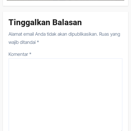
Tinggalkan Balasan
Alamat email Anda tidak akan dipublikasikan.
Ruas yang
wajib ditandai
*
Komentar
*