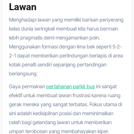
Lawan
Menghadapi lawan yang memiliki barisan penyerang
kelas dunia seringkali membuat kita harus bermain
lebih pragmatis demi mengamankan poin.
Menggunakan formasi dengan lima bek seperti 5-2-
2-1 dapat memberikan perlindungan berlapis di area
kotak penalti sendiri sepanjang pertandingan
berlangsung.
Gaya permainan
pertahanan parkir bus
ini sangat
efektif untuk membuat lawan frustrasi karena ruang
gerak mereka yang sangat terbatas. Fokus utama di
sini adalah kedisiplinan posisi dan meminimalkan
celah bagi gelandang lawan untuk memberikan
umpan terobosan yang membahayakan kiper.