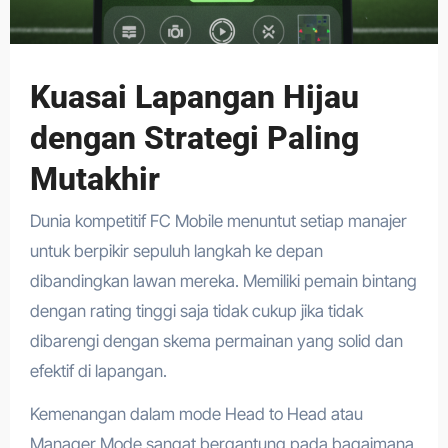
Kuasai Lapangan Hijau
dengan Strategi Paling
Mutakhir
Dunia kompetitif FC Mobile menuntut setiap manajer
untuk berpikir sepuluh langkah ke depan
dibandingkan lawan mereka. Memiliki pemain bintang
dengan rating tinggi saja tidak cukup jika tidak
dibarengi dengan skema permainan yang solid dan
efektif di lapangan.
Kemenangan dalam mode Head to Head atau
Manager Mode sangat bergantung pada bagaimana