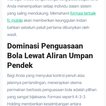
Anda menempatkan setiap individu dalam sistem
yang saling mendukung. Memahami
formasi terbaik
fc mobile
akan memberikan keunggulan instan
bahkan sebelum peluit pertama dibunyikan oleh
wasit.
Dominasi Penguasaan
Bola Lewat Aliran Umpan
Pendek
Bagi Anda yang menyukai kontrol penuh atas
jalannya pertandingan, menerapkan skema
permainan berbasis penguasaan bola adalah pilihan
yang sangat bijaksana. Formasi seperti 4-3-3
Holding memberikan keseimbangan antara