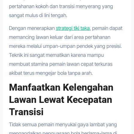
pertahanan kokoh dan transisi menyerang yang
sangat mulus di lini tengah.
Dengan menerapkan
strategi tiki taka
, pemain dapat
memancing lawan keluar dari area pertahanan
mereka melalui umpan-umpan pendek yang presisi.
Teknik ini sangat mematikan karena mampu
membuat stamina pemain lawan cepat terkuras
akibat terus mengejar bola tanpa arah.
Manfaatkan Kelengahan
Lawan Lewat Kecepatan
Transisi
Tidak semua pemain menyukai gaya lambat yang
mengandalkan penguasaan bola berlama-lama di