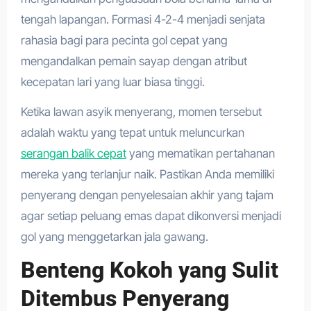
tengah lapangan. Formasi 4-2-4 menjadi senjata
rahasia bagi para pecinta gol cepat yang
mengandalkan pemain sayap dengan atribut
kecepatan lari yang luar biasa tinggi.
Ketika lawan asyik menyerang, momen tersebut
adalah waktu yang tepat untuk meluncurkan
serangan balik cepat
yang mematikan pertahanan
mereka yang terlanjur naik. Pastikan Anda memiliki
penyerang dengan penyelesaian akhir yang tajam
agar setiap peluang emas dapat dikonversi menjadi
gol yang menggetarkan jala gawang.
Benteng Kokoh yang Sulit
Ditembus Penyerang