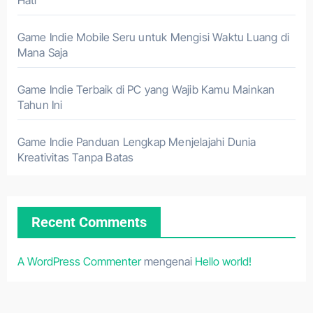
Game Indie Mobile Seru untuk Mengisi Waktu Luang di
Mana Saja
Game Indie Terbaik di PC yang Wajib Kamu Mainkan
Tahun Ini
Game Indie Panduan Lengkap Menjelajahi Dunia
Kreativitas Tanpa Batas
Recent Comments
A WordPress Commenter
mengenai
Hello world!