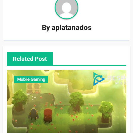
By
aplatanados
Related Post
Mobile Gaming