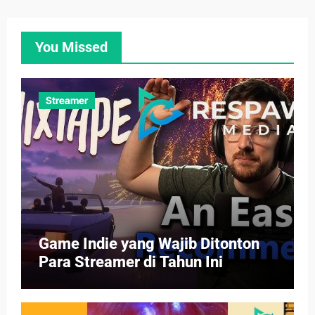
You Missed
Streamer
Game Indie yang Wajib Ditonton
Para Streamer di Tahun Ini