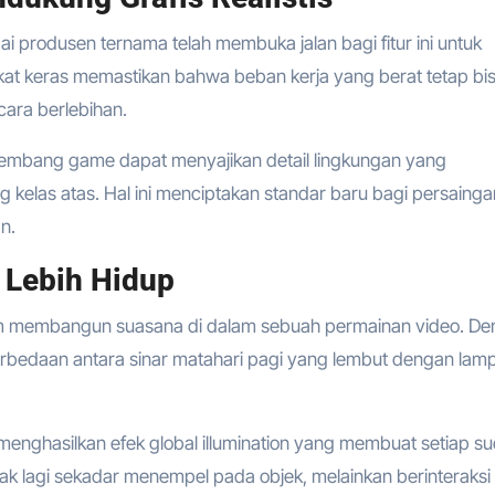
ai produsen ternama telah membuka jalan bagi fitur ini untuk
kat keras memastikan bahwa beban kerja yang berat tetap bi
cara berlebihan.
embang game dapat menyajikan detail lingkungan yang
kelas atas. Hal ini menciptakan standar baru bagi persainga
n.
 Lebih Hidup
am membangun suasana di dalam sebuah permainan video. D
erbedaan antara sinar matahari pagi yang lembut dengan lam
enghasilkan efek global illumination yang membuat setiap su
ak lagi sekadar menempel pada objek, melainkan berinteraksi