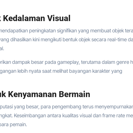
 Kedalaman Visual
mendapatkan peningkatan signifikan yang membuat objek ter
g dihasilkan kini mengikuti bentuk objek secara real-time d
l.
kan dampak besar pada gameplay, terutama dalam genre h
gangan lebih nyata saat melihat bayangan karakter yang
tuk Kenyamanan Bermain
mputasi yang besar, para pengembang terus menyempurnaka
angkat. Keseimbangan antara kualitas visual dan frame rate me
para pemain.