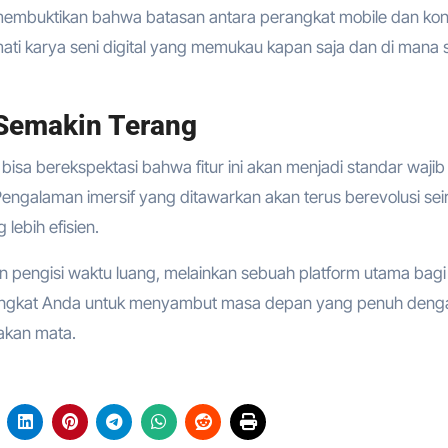
embuktikan bahwa batasan antara perangkat mobile dan kon
mati karya seni digital yang memukau kapan saja dan di mana 
Semakin Terang
isa berekspektasi bahwa fitur ini akan menjadi standar wajib
ngalaman imersif yang ditawarkan akan terus berevolusi sei
lebih efisien.
n pengisi waktu luang, melainkan sebuah platform utama bagi
erangkat Anda untuk menyambut masa depan yang penuh deng
akan mata.