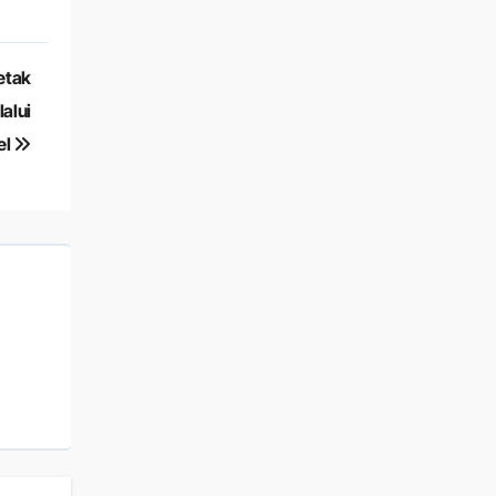
etak
alui
el