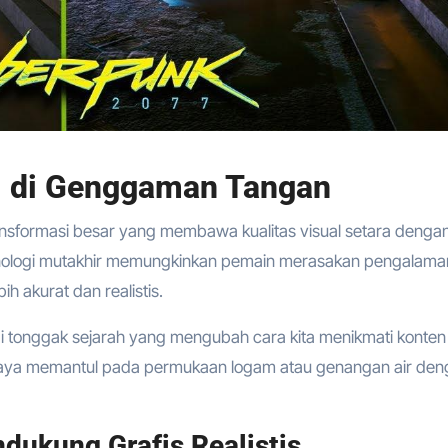
al di Genggaman Tangan
ansformasi besar yang membawa kualitas visual setara denga
teknologi mutakhir memungkinkan pemain merasakan pengalama
h akurat dan realistis.
 tonggak sejarah yang mengubah cara kita menikmati konten
cahaya memantul pada permukaan logam atau genangan air de
dukung Grafis Realistis