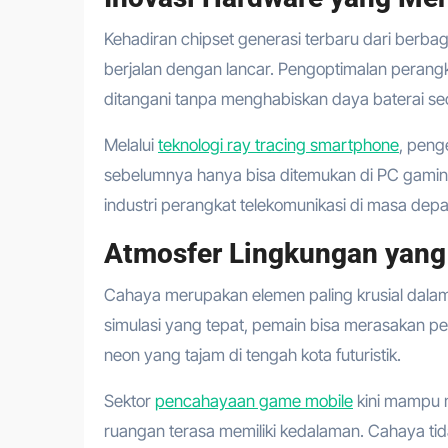
Kehadiran chipset generasi terbaru dari berbag
berjalan dengan lancar. Pengoptimalan perang
ditangani tanpa menghabiskan daya baterai se
Melalui
teknologi ray tracing smartphone
, peng
sebelumnya hanya bisa ditemukan di PC gaming 
industri perangkat telekomunikasi di masa depa
Atmosfer Lingkungan yang
Cahaya merupakan elemen paling krusial dal
simulasi yang tepat, pemain bisa merasakan p
neon yang tajam di tengah kota futuristik.
Sektor
pencahayaan game mobile
kini mampu m
ruangan terasa memiliki kedalaman. Cahaya tid