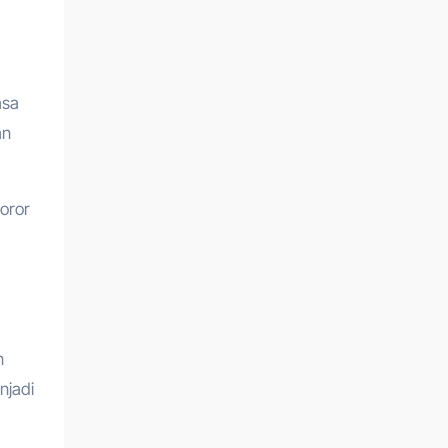
asa
an
oror
n
njadi