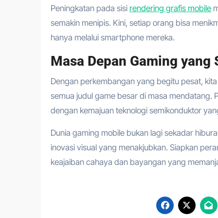
Peningkatan pada sisi
rendering grafis mobile
m
semakin menipis. Kini, setiap orang bisa menik
hanya melalui smartphone mereka.
Masa Depan Gaming yang 
Dengan perkembangan yang begitu pesat, kita b
semua judul game besar di masa mendatang. Pe
dengan kemajuan teknologi semikonduktor yang 
Dunia gaming mobile bukan lagi sekadar hibura
inovasi visual yang menakjubkan. Siapkan p
keajaiban cahaya dan bayangan yang memanj