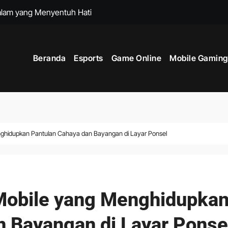
alam yang Menyentuh Hati
ngisi Waktu Luang di Mana Saja
ajib Kamu Mainkan Tahun Ini
Beranda
Esports
Game Online
Mobile Gaming
elajahi Dunia Kreativitas Tanpa Batas
orts Populer di 2024
line, Ini Rekomendasi Terbaik
, Mana yang Lebih Murah
nghidupkan Pantulan Cahaya dan Bayangan di Layar Ponsel
ation Store, Cara Berburu Cuan
aftar Lengkap dan Update
 Mobile yang Menghidupka
ara Streamer di Tahun Ini
n Bayangan di Layar Ponse