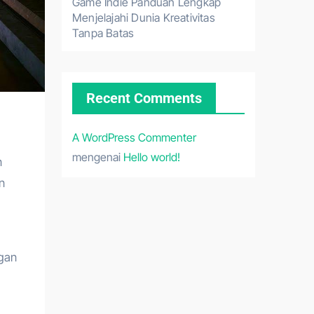
Game Indie Panduan Lengkap
Menjelajahi Dunia Kreativitas
Tanpa Batas
Recent Comments
A WordPress Commenter
mengenai
Hello world!
n
n
ngan