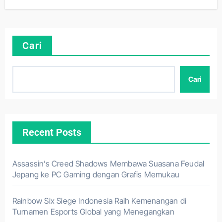
Cari
Cari
Recent Posts
Assassin’s Creed Shadows Membawa Suasana Feudal
Jepang ke PC Gaming dengan Grafis Memukau
Rainbow Six Siege Indonesia Raih Kemenangan di
Turnamen Esports Global yang Menegangkan