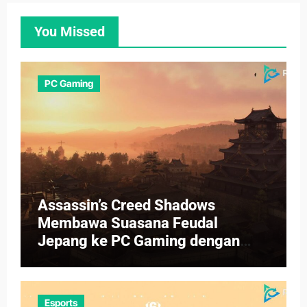
You Missed
PC Gaming
Assassin’s Creed Shadows
Membawa Suasana Feudal
Jepang ke PC Gaming dengan
Grafis Memukau
Esports