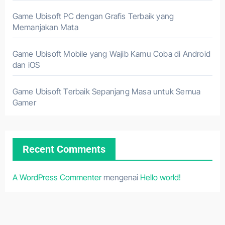
Game Ubisoft PC dengan Grafis Terbaik yang
Memanjakan Mata
Game Ubisoft Mobile yang Wajib Kamu Coba di Android
dan iOS
Game Ubisoft Terbaik Sepanjang Masa untuk Semua
Gamer
Recent Comments
A WordPress Commenter
mengenai
Hello world!