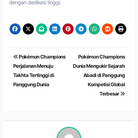
dengan dedikasi tinggi.
Navigasi
Pokémon Champions
Pokémon Champions
pos
Perjalanan Menuju
Dunia Mengukir Sejarah
Takhta Tertinggi di
Abadi di Panggung
Panggung Dunia
Kompetisi Global
Terbesar