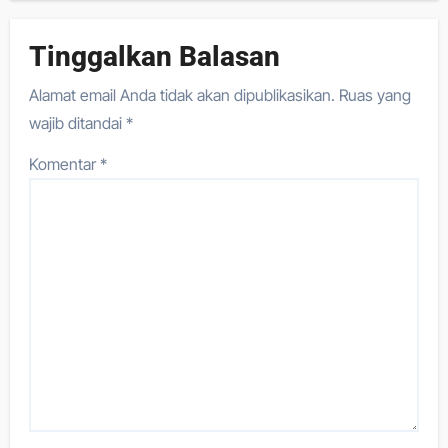
Tinggalkan Balasan
Alamat email Anda tidak akan dipublikasikan.
Ruas yang
wajib ditandai
*
Komentar
*