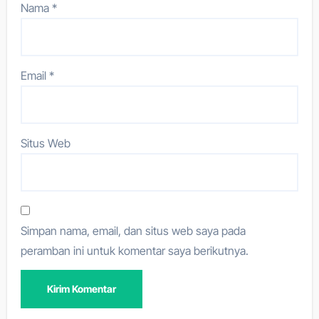
Nama
*
Email
*
Situs Web
Simpan nama, email, dan situs web saya pada
peramban ini untuk komentar saya berikutnya.