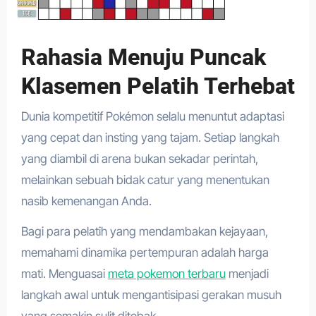
Rahasia Menuju Puncak
Klasemen Pelatih Terhebat
Dunia kompetitif Pokémon selalu menuntut adaptasi
yang cepat dan insting yang tajam. Setiap langkah
yang diambil di arena bukan sekadar perintah,
melainkan sebuah bidak catur yang menentukan
nasib kemenangan Anda.
Bagi para pelatih yang mendambakan kejayaan,
memahami dinamika pertempuran adalah harga
mati. Menguasai
meta pokemon terbaru
menjadi
langkah awal untuk mengantisipasi gerakan musuh
yang semakin sulit ditebak.