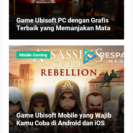
Game Ubisoft PC dengan Grafis
Terbaik yang Memanjakan Mata
Mobile Gaming
Game Ubisoft Mobile yang Wajib
Kamu Coba di Android dan iOS