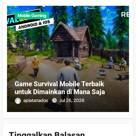
Mobile Gaming
Game Survival Mobile Terbaik
untuk Dimainkan di Mana Saja
aplatanados
Jul 26, 2026
Tinggalkan Balasan