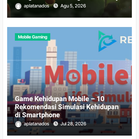
aplatanados
Agu 5, 2026
Mobile Gaming
Game Kehidupan Mobile – 10
Rekomendasi Simulasi Kehidupan
di Smartphone
aplatanados
Jul 28, 2026