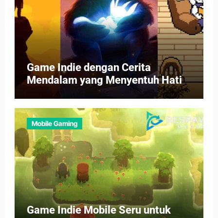
Game Indie dengan Cerita
Mendalam yang Menyentuh Hati
Mobile Gaming
Game Indie Mobile Seru untuk