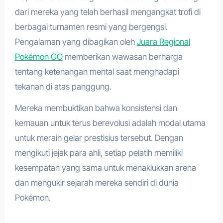
dari mereka yang telah berhasil mengangkat trofi di
berbagai turnamen resmi yang bergengsi.
Pengalaman yang dibagikan oleh
Juara Regional
Pokémon GO
memberikan wawasan berharga
tentang ketenangan mental saat menghadapi
tekanan di atas panggung.
Mereka membuktikan bahwa konsistensi dan
kemauan untuk terus berevolusi adalah modal utama
untuk meraih gelar prestisius tersebut. Dengan
mengikuti jejak para ahli, setiap pelatih memiliki
kesempatan yang sama untuk menaklukkan arena
dan mengukir sejarah mereka sendiri di dunia
Pokémon.