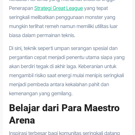
Penerapan
Strategi Great League
yang tepat
seringkali melibatkan penggunaan monster yang
mungkin terlihat remeh namun memiliki utilitas luar
biasa dalam permainan teknis.
Di sini, teknik seperti umpan serangan spesial dan
pergantian cepat menjadi penentu utama siapa yang
akan berdiri tegak di akhir laga. Keberanian untuk
mengambil risiko saat energi mulai menipis seringkali
menjadi pembeda antara kekalahan pahit dan
kemenangan yang gemilang.
Belajar dari Para Maestro
Arena
Inspirasi terbesar bagi komunitas seringkali datang