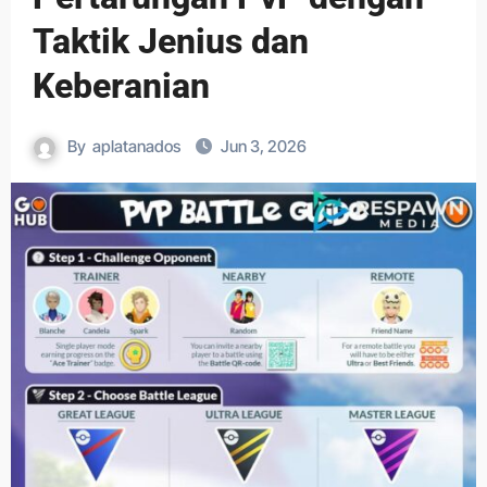
Taktik Jenius dan
Keberanian
By
aplatanados
Jun 3, 2026