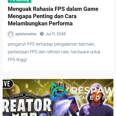
Menguak Rahasia FPS dalam Game
Mengapa Penting dan Cara
Melambungkan Performa
aplatanados
Jul 11, 2026
pengaruh FPS terhadap pengalaman bermain,
perbedaan FPS dan refresh rate, hardware untuk
FPS tinggi