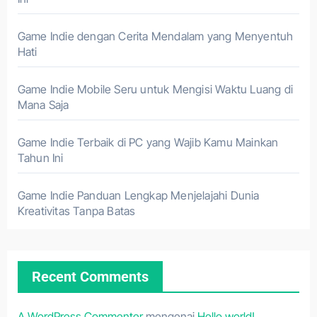
Game Indie dengan Cerita Mendalam yang Menyentuh
Hati
Game Indie Mobile Seru untuk Mengisi Waktu Luang di
Mana Saja
Game Indie Terbaik di PC yang Wajib Kamu Mainkan
Tahun Ini
Game Indie Panduan Lengkap Menjelajahi Dunia
Kreativitas Tanpa Batas
Recent Comments
A WordPress Commenter
mengenai
Hello world!