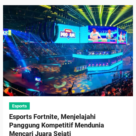
Esports
Esports Fortnite, Menjelajahi
Panggung Kompetitif Mendunia
Mencari Juara Sejati