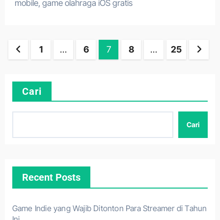
mobile, game olahraga iOS gratis
Paginasi
1
…
6
7
8
…
25
pos
Cari
Cari
Recent Posts
Game Indie yang Wajib Ditonton Para Streamer di Tahun
Ini