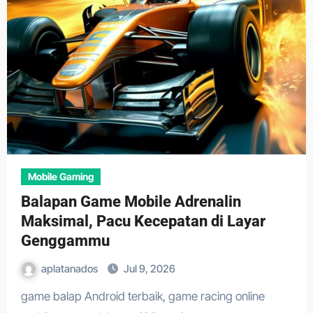
Mobile Gaming
Balapan Game Mobile Adrenalin
Maksimal, Pacu Kecepatan di Layar
Genggammu
aplatanados
Jul 9, 2026
game balap Android terbaik, game racing online