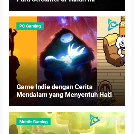
PC Gaming
Game Indie dengan Cerita
Mendalam yang Menyentuh Hati
Mobile Gaming