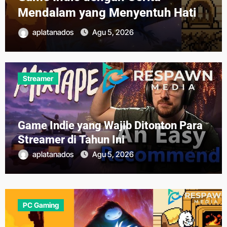
Saja
aplatanados
Agu 5, 2026
Streamer
Game Indie yang Wajib Ditonton Para
Streamer di Tahun Ini
aplatanados
Agu 5, 2026
PC Gaming