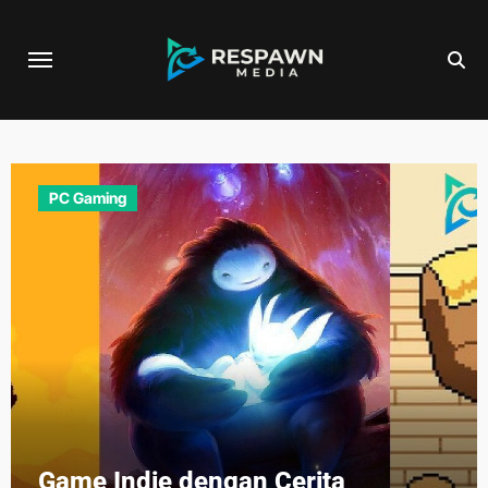
Skip
to
content
Mobile Gaming
Game Indie Mobile Seru untuk
Mengisi Waktu Luang di Mana