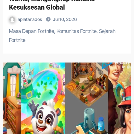
Kesuksesan Global
aplatanados
Jul 10, 2026
Masa Depan Fortnite, Komunitas Fortnite, Sejarah
Fortnite