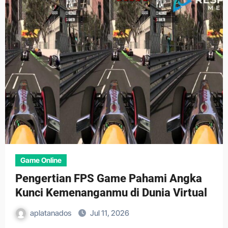
Game Online
Pengertian FPS Game Pahami Angka
Kunci Kemenanganmu di Dunia Virtual
aplatanados
Jul 11, 2026