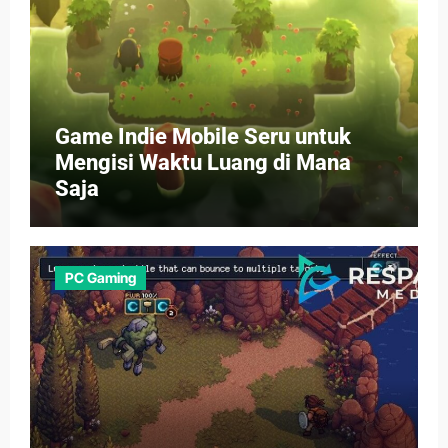
Game Indie Mobile Seru untuk
Mengisi Waktu Luang di Mana
Saja
PC Gaming