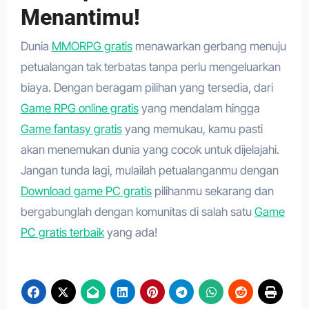
Menantimu!
Dunia
MMORPG gratis
menawarkan gerbang menuju
petualangan tak terbatas tanpa perlu mengeluarkan
biaya. Dengan beragam pilihan yang tersedia, dari
Game RPG online gratis
yang mendalam hingga
Game fantasy gratis
yang memukau, kamu pasti
akan menemukan dunia yang cocok untuk dijelajahi.
Jangan tunda lagi, mulailah petualanganmu dengan
Download game PC gratis
pilihanmu sekarang dan
bergabunglah dengan komunitas di salah satu
Game
PC gratis terbaik
yang ada!