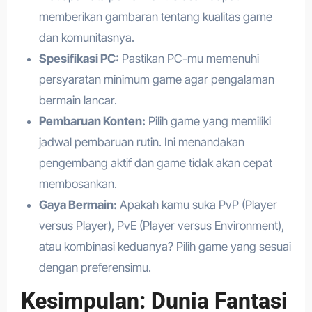
memberikan gambaran tentang kualitas game
dan komunitasnya.
Spesifikasi PC:
Pastikan PC-mu memenuhi
persyaratan minimum game agar pengalaman
bermain lancar.
Pembaruan Konten:
Pilih game yang memiliki
jadwal pembaruan rutin. Ini menandakan
pengembang aktif dan game tidak akan cepat
membosankan.
Gaya Bermain:
Apakah kamu suka PvP (Player
versus Player), PvE (Player versus Environment),
atau kombinasi keduanya? Pilih game yang sesuai
dengan preferensimu.
Kesimpulan: Dunia Fantasi