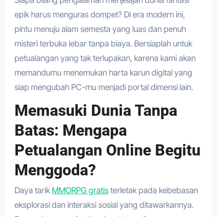
epik harus menguras dompet? Di era modern ini,
pintu menuju alam semesta yang luas dan penuh
misteri terbuka lebar tanpa biaya. Bersiaplah untuk
petualangan yang tak terlupakan, karena kami akan
memandumu menemukan harta karun digital yang
siap mengubah PC-mu menjadi portal dimensi lain.
Memasuki Dunia Tanpa
Batas: Mengapa
Petualangan Online Begitu
Menggoda?
Daya tarik
MMORPG gratis
terletak pada kebebasan
eksplorasi dan interaksi sosial yang ditawarkannya.