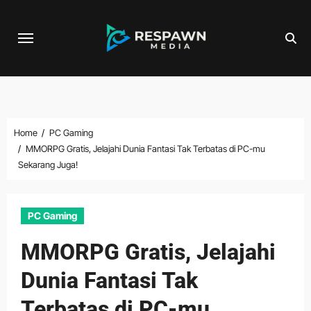
Skip
to
content
Home
PC Gaming
MMORPG Gratis, Jelajahi Dunia Fantasi Tak Terbatas di PC-mu
Sekarang Juga!
PC Gaming
MMORPG Gratis, Jelajahi
Dunia Fantasi Tak
Terbatas di PC-mu