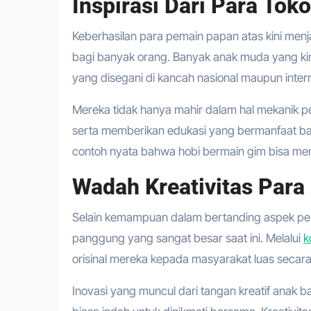
Inspirasi Dari Para Tok
Keberhasilan para pemain papan atas kini menja
bagi banyak orang. Banyak anak muda yang kin
yang disegani di kancah nasional maupun intern
Mereka tidak hanya mahir dalam hal mekanik 
serta memberikan edukasi yang bermanfaat b
contoh nyata bahwa hobi bermain gim bisa menjad
Wadah Kreativitas Para 
Selain kemampuan dalam bertanding aspek pe
panggung yang sangat besar saat ini. Melalui
k
orisinal mereka kepada masyarakat luas secara
Inovasi yang muncul dari tangan kreatif anak b