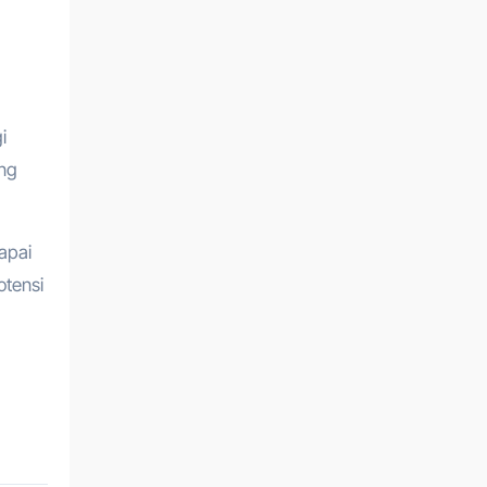
i
ing
apai
otensi