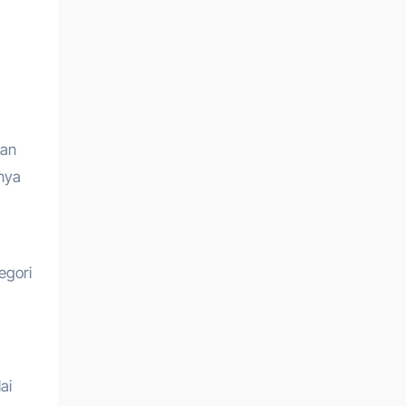
kan
tnya
egori
ai