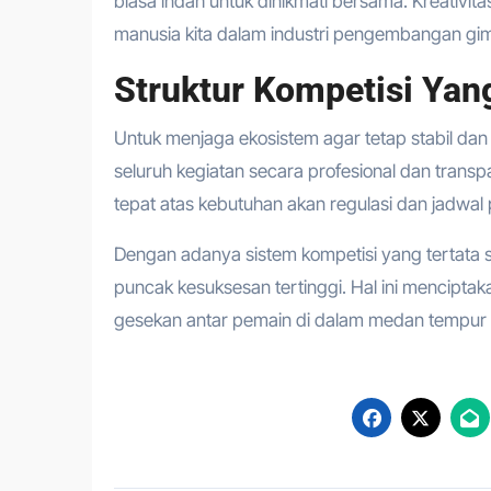
biasa indah untuk dinikmati bersama. Kreativi
manusia kita dalam industri pengembangan gim 
Struktur Kompetisi Yan
Untuk menjaga ekosistem agar tetap stabil d
seluruh kegiatan secara profesional dan tran
tepat atas kebutuhan akan regulasi dan jadwal
Dengan adanya sistem kompetisi yang tertata s
puncak kesuksesan tertinggi. Hal ini menciptak
gesekan antar pemain di dalam medan tempur v