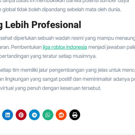
tas tanpa batas ini membuktikan bahwa potensi sumber daya
global tidak boleh dipandang sebelah mata oleh dunia.
g Lebih Profesional
an sehat diperlukan sebuah wadah resmi yang mampu menaung
sparan. Pembentukan
liga roblox indonesia
menjadi jawaban pal
 pertandingan yang teratur setiap musimnya.
etiap tim memiliki jalur pengembangan yang jelas untuk menc
an lingkungan yang sangat positif dan meminimalisir adanya p
irtual yang penuh dengan keseruan tersebut.