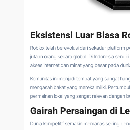
Eksistensi Luar Biasa R
Roblox telah berevolusi dari sekadar platfor
jutaan orang secara global. Di Indonesia sendi
akses internet dan minat yang besar pada duni
Komunitas ini menjadi tempat yang sangat hang
mengasah bakat yang mereka miliki. Pertumbuh
permainan lokal yang sangat relevan dengan bu
Gairah Persaingan di Le
Dunia kompetitif semakin memanas seiring d