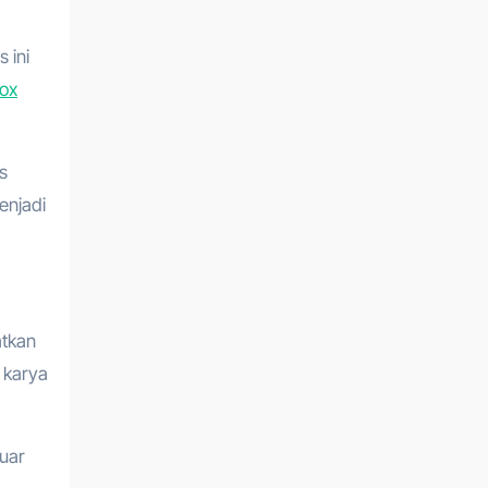
 ini
lox
s
enjadi
atkan
 karya
luar