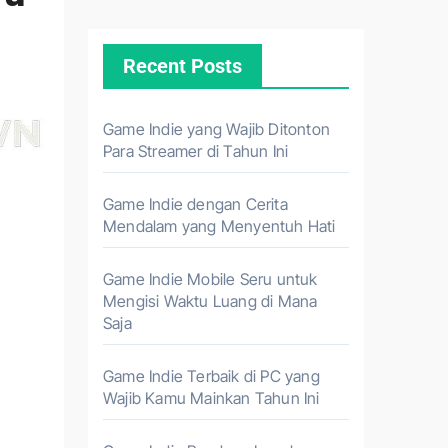
Recent Posts
Game Indie yang Wajib Ditonton
Para Streamer di Tahun Ini
Game Indie dengan Cerita
Mendalam yang Menyentuh Hati
Game Indie Mobile Seru untuk
Mengisi Waktu Luang di Mana
Saja
Game Indie Terbaik di PC yang
Wajib Kamu Mainkan Tahun Ini