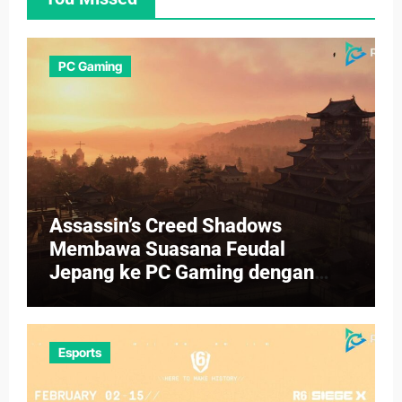
PC Gaming
Assassin’s Creed Shadows
Membawa Suasana Feudal
Jepang ke PC Gaming dengan
Grafis Memukau
Esports