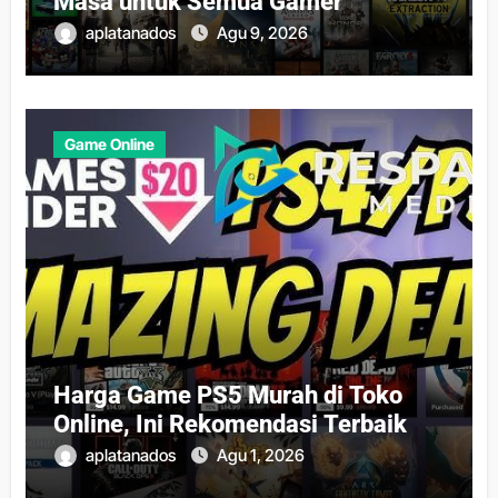
Masa untuk Semua Gamer
aplatanados
Agu 9, 2026
Game Online
Harga Game PS5 Murah di Toko
Online, Ini Rekomendasi Terbaik
aplatanados
Agu 1, 2026