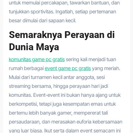
untuk memulai percakapan, tawarkan bantuan, dan
tunjukkan sportivitas. Ingatlah, setiap pertemanan
besar dimulai dari sapaan kecil.
Semaraknya Perayaan di
Dunia Maya
komunitas game pc gratis
sering kali menjadi tuan
rumah berbagai
event game pc gratis
yang meriah.
Mulai dari turnamen kecil antar anggota, sesi
streaming bersama, hingga perayaan hari jadi
komunitas. Event-event ini bukan hanya ajang untuk
berkompetisi, tetapi juga kesempatan emas untuk
bertemu lebih banyak gamer, mempererat tali
persaudaraan, dan merasakan euforia kebersamaan
yang luar biasa. Ikut serta dalam event semacam ini