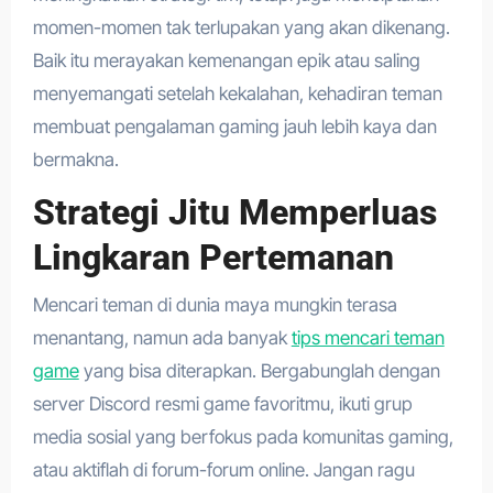
momen-momen tak terlupakan yang akan dikenang.
Baik itu merayakan kemenangan epik atau saling
menyemangati setelah kekalahan, kehadiran teman
membuat pengalaman gaming jauh lebih kaya dan
bermakna.
Strategi Jitu Memperluas
Lingkaran Pertemanan
Mencari teman di dunia maya mungkin terasa
menantang, namun ada banyak
tips mencari teman
game
yang bisa diterapkan. Bergabunglah dengan
server Discord resmi game favoritmu, ikuti grup
media sosial yang berfokus pada komunitas gaming,
atau aktiflah di forum-forum online. Jangan ragu