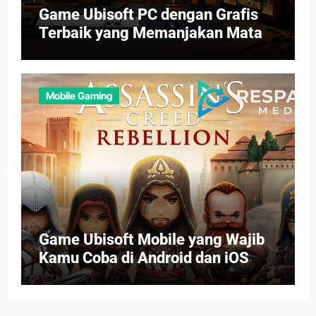
Game Ubisoft PC dengan Grafis
Terbaik yang Memanjakan Mata
Mobile Gaming
Game Ubisoft Mobile yang Wajib
Kamu Coba di Android dan iOS