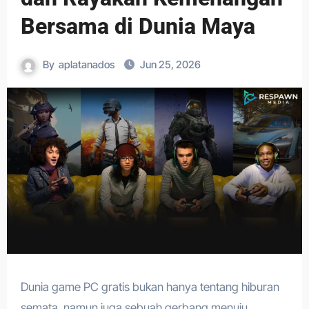
Bersama di Dunia Maya
By
aplatanados
Jun 25, 2026
Dunia game PC gratis bukan hanya tentang hiburan
semata, namun juga sebuah gerbang menuju