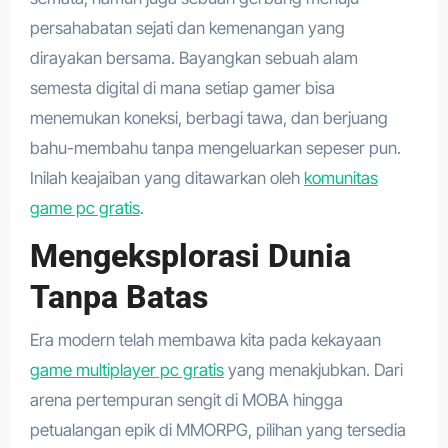
persahabatan sejati dan kemenangan yang
dirayakan bersama. Bayangkan sebuah alam
semesta digital di mana setiap gamer bisa
menemukan koneksi, berbagi tawa, dan berjuang
bahu-membahu tanpa mengeluarkan sepeser pun.
Inilah keajaiban yang ditawarkan oleh
komunitas
game pc gratis
.
Mengeksplorasi Dunia
Tanpa Batas
Era modern telah membawa kita pada kekayaan
game multiplayer pc gratis
yang menakjubkan. Dari
arena pertempuran sengit di MOBA hingga
petualangan epik di MMORPG, pilihan yang tersedia