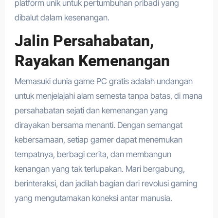
platform unik untuk pertumbuhan pribadi yang
dibalut dalam kesenangan.
Jalin Persahabatan,
Rayakan Kemenangan
Memasuki dunia game PC gratis adalah undangan
untuk menjelajahi alam semesta tanpa batas, di mana
persahabatan sejati dan kemenangan yang
dirayakan bersama menanti. Dengan semangat
kebersamaan, setiap gamer dapat menemukan
tempatnya, berbagi cerita, dan membangun
kenangan yang tak terlupakan. Mari bergabung,
berinteraksi, dan jadilah bagian dari revolusi gaming
yang mengutamakan koneksi antar manusia.