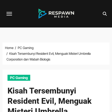
Skip
to
content
Home
PC Gaming
Kisah Tersembunyi Resident Evil, Menguak Misteri Umbrella
Corporation dan Wabah Biologis
PC Gaming
Kisah Tersembunyi
Resident Evil, Menguak
Misteri Umbrella