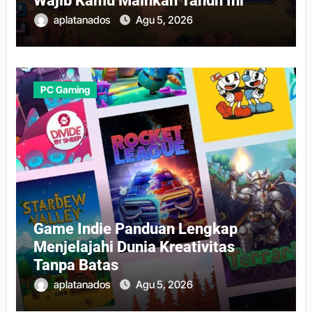
Wajib Kamu Mainkan Tahun Ini
aplatanados
Agu 5, 2026
PC Gaming
Game Indie Panduan Lengkap
Menjelajahi Dunia Kreativitas
Tanpa Batas
aplatanados
Agu 5, 2026