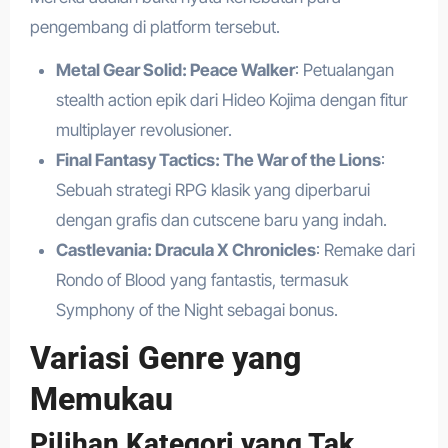
pengembang di platform tersebut.
Metal Gear Solid: Peace Walker
: Petualangan
stealth action epik dari Hideo Kojima dengan fitur
multiplayer revolusioner.
Final Fantasy Tactics: The War of the Lions
:
Sebuah strategi RPG klasik yang diperbarui
dengan grafis dan cutscene baru yang indah.
Castlevania: Dracula X Chronicles
: Remake dari
Rondo of Blood yang fantastis, termasuk
Symphony of the Night sebagai bonus.
Variasi Genre yang
Memukau
Pilihan Kategori yang Tak