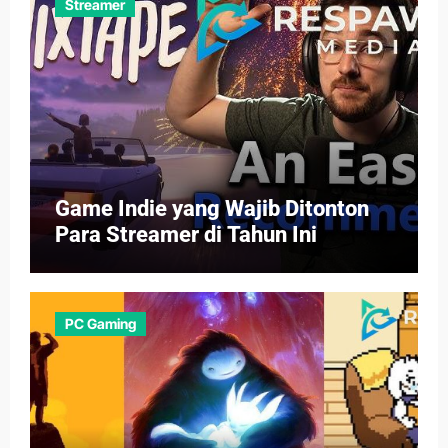
Streamer
Game Indie yang Wajib Ditonton
Para Streamer di Tahun Ini
PC Gaming