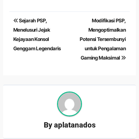
Navigasi
Sejarah PSP,
Modifikasi PSP,
pos
Menelusuri Jejak
Mengoptimalkan
Kejayaan Konsol
Potensi Tersembunyi
Genggam Legendaris
untuk Pengalaman
Gaming Maksimal
By
aplatanados