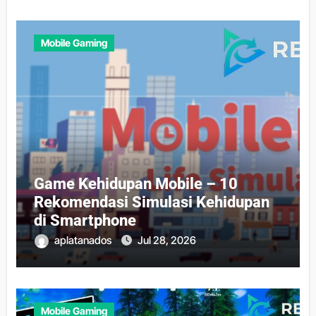
Mobile Gaming
Game Kehidupan Mobile – 10
Rekomendasi Simulasi Kehidupan
di Smartphone
aplatanados
Jul 28, 2026
Mobile Gaming