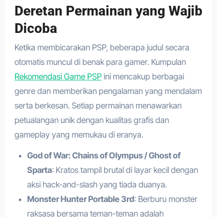
Deretan Permainan yang Wajib
Dicoba
Ketika membicarakan PSP, beberapa judul secara
otomatis muncul di benak para gamer. Kumpulan
Rekomendasi Game PSP
ini mencakup berbagai
genre dan memberikan pengalaman yang mendalam
serta berkesan. Setiap permainan menawarkan
petualangan unik dengan kualitas grafis dan
gameplay yang memukau di eranya.
God of War: Chains of Olympus / Ghost of
Sparta
: Kratos tampil brutal di layar kecil dengan
aksi hack-and-slash yang tiada duanya.
Monster Hunter Portable 3rd
: Berburu monster
raksasa bersama teman-teman adalah