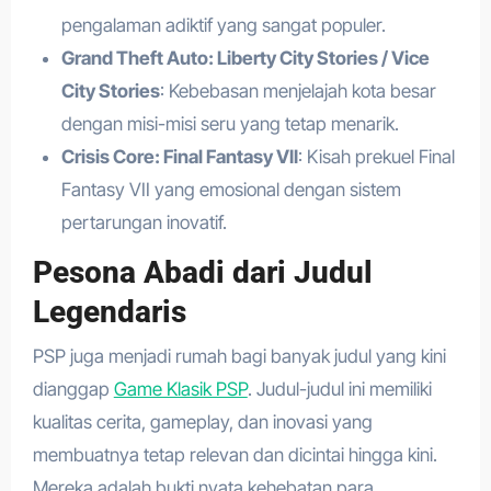
pengalaman adiktif yang sangat populer.
Grand Theft Auto: Liberty City Stories / Vice
City Stories
: Kebebasan menjelajah kota besar
dengan misi-misi seru yang tetap menarik.
Crisis Core: Final Fantasy VII
: Kisah prekuel Final
Fantasy VII yang emosional dengan sistem
pertarungan inovatif.
Pesona Abadi dari Judul
Legendaris
PSP juga menjadi rumah bagi banyak judul yang kini
dianggap
Game Klasik PSP
. Judul-judul ini memiliki
kualitas cerita, gameplay, dan inovasi yang
membuatnya tetap relevan dan dicintai hingga kini.
Mereka adalah bukti nyata kehebatan para