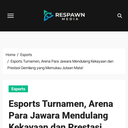
Skip
to
content
Home
Esports
Esports Turnamen, Arena Para Jawara Mendulang Kekayaan dan
Prestasi Gemilang yang Memukau Jutaan Mata!
Esports
Esports Turnamen, Arena
Para Jawara Mendulang
Kekayaan dan Prestasi