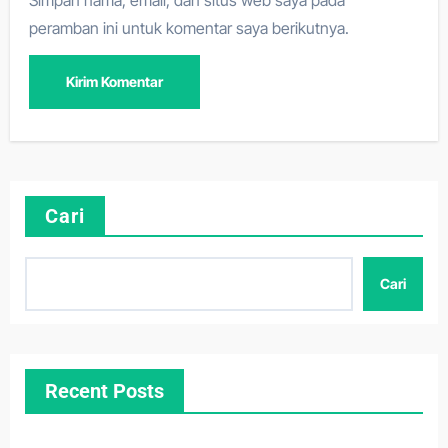
peramban ini untuk komentar saya berikutnya.
Cari
Cari
Recent Posts