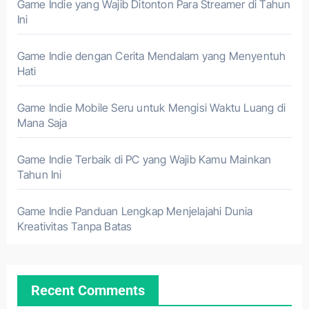
Game Indie yang Wajib Ditonton Para Streamer di Tahun
Ini
Game Indie dengan Cerita Mendalam yang Menyentuh
Hati
Game Indie Mobile Seru untuk Mengisi Waktu Luang di
Mana Saja
Game Indie Terbaik di PC yang Wajib Kamu Mainkan
Tahun Ini
Game Indie Panduan Lengkap Menjelajahi Dunia
Kreativitas Tanpa Batas
Recent Comments