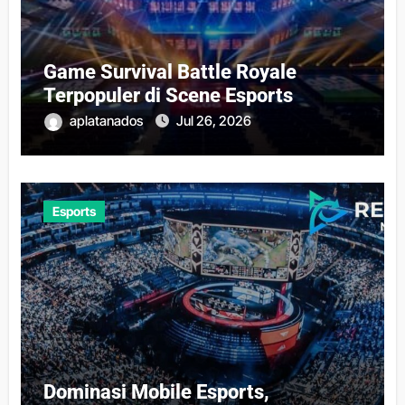
Game Survival Battle Royale
Terpopuler di Scene Esports
aplatanados
Jul 26, 2026
Esports
Dominasi Mobile Esports,