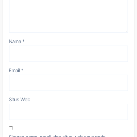
Nama
*
Email
*
Situs Web
Simpan nama, email, dan situs web saya pada