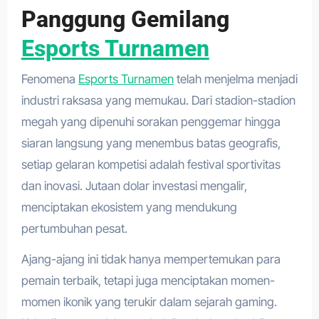
Panggung Gemilang
Esports Turnamen
Fenomena
Esports Turnamen
telah menjelma menjadi
industri raksasa yang memukau. Dari stadion-stadion
megah yang dipenuhi sorakan penggemar hingga
siaran langsung yang menembus batas geografis,
setiap gelaran kompetisi adalah festival sportivitas
dan inovasi. Jutaan dolar investasi mengalir,
menciptakan ekosistem yang mendukung
pertumbuhan pesat.
Ajang-ajang ini tidak hanya mempertemukan para
pemain terbaik, tetapi juga menciptakan momen-
momen ikonik yang terukir dalam sejarah gaming.