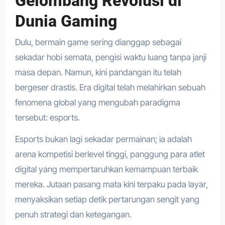
Gelombang Revolusi di
Dunia Gaming
Dulu, bermain game sering dianggap sebagai
sekadar hobi semata, pengisi waktu luang tanpa janji
masa depan. Namun, kini pandangan itu telah
bergeser drastis. Era digital telah melahirkan sebuah
fenomena global yang mengubah paradigma
tersebut: esports.
Esports bukan lagi sekadar permainan; ia adalah
arena kompetisi berlevel tinggi, panggung para atlet
digital yang mempertaruhkan kemampuan terbaik
mereka. Jutaan pasang mata kini terpaku pada layar,
menyaksikan setiap detik pertarungan sengit yang
penuh strategi dan ketegangan.