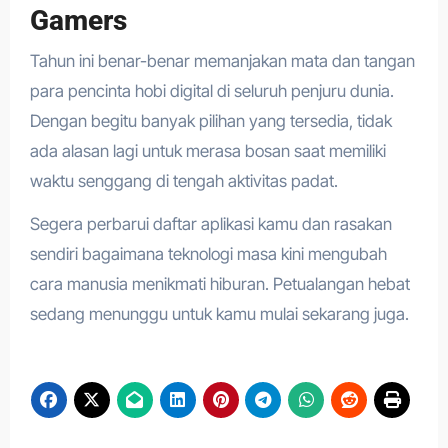
Gamers
Tahun ini benar-benar memanjakan mata dan tangan
para pencinta hobi digital di seluruh penjuru dunia.
Dengan begitu banyak pilihan yang tersedia, tidak
ada alasan lagi untuk merasa bosan saat memiliki
waktu senggang di tengah aktivitas padat.
Segera perbarui daftar aplikasi kamu dan rasakan
sendiri bagaimana teknologi masa kini mengubah
cara manusia menikmati hiburan. Petualangan hebat
sedang menunggu untuk kamu mulai sekarang juga.