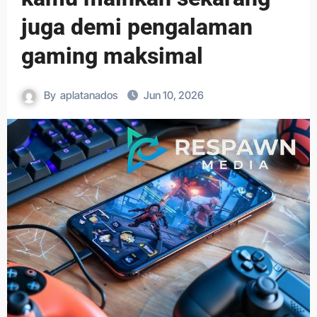
juga demi pengalaman
gaming maksimal
By
aplatanados
Jun 10, 2026