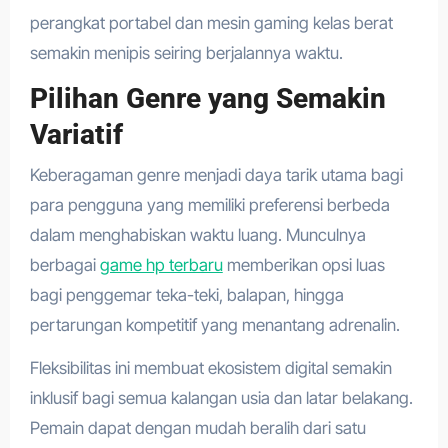
perangkat portabel dan mesin gaming kelas berat
semakin menipis seiring berjalannya waktu.
Pilihan Genre yang Semakin
Variatif
Keberagaman genre menjadi daya tarik utama bagi
para pengguna yang memiliki preferensi berbeda
dalam menghabiskan waktu luang. Munculnya
berbagai
game hp terbaru
memberikan opsi luas
bagi penggemar teka-teki, balapan, hingga
pertarungan kompetitif yang menantang adrenalin.
Fleksibilitas ini membuat ekosistem digital semakin
inklusif bagi semua kalangan usia dan latar belakang.
Pemain dapat dengan mudah beralih dari satu