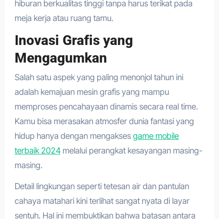
hiburan berkualitas tinggi tanpa harus terikat pada
meja kerja atau ruang tamu.
Inovasi Grafis yang
Mengagumkan
Salah satu aspek yang paling menonjol tahun ini
adalah kemajuan mesin grafis yang mampu
memproses pencahayaan dinamis secara real time.
Kamu bisa merasakan atmosfer dunia fantasi yang
hidup hanya dengan mengakses
game mobile
terbaik 2024
melalui perangkat kesayangan masing-
masing.
Detail lingkungan seperti tetesan air dan pantulan
cahaya matahari kini terlihat sangat nyata di layar
sentuh. Hal ini membuktikan bahwa batasan antara