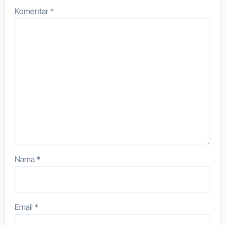
Komentar
*
Nama
*
Email
*