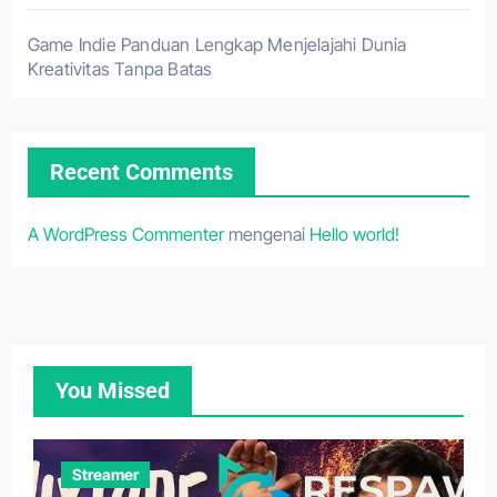
Game Indie Panduan Lengkap Menjelajahi Dunia
Kreativitas Tanpa Batas
Recent Comments
A WordPress Commenter
mengenai
Hello world!
You Missed
Streamer