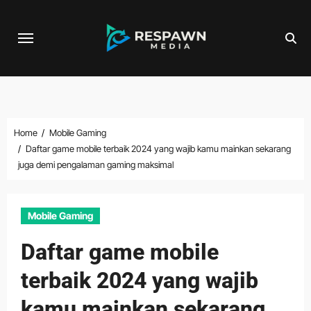
Skip
to
content
Home
Mobile Gaming
Daftar game mobile terbaik 2024 yang wajib kamu mainkan sekarang
juga demi pengalaman gaming maksimal
Mobile Gaming
Daftar game mobile
terbaik 2024 yang wajib
kamu mainkan sekarang