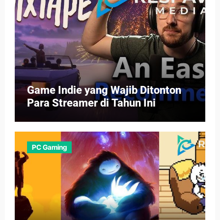
Game Indie yang Wajib Ditonton
Para Streamer di Tahun Ini
PC Gaming