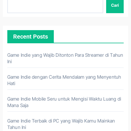
Cari
Recent Posts
Game Indie yang Wajib Ditonton Para Streamer di Tahun
Ini
Game Indie dengan Cerita Mendalam yang Menyentuh
Hati
Game Indie Mobile Seru untuk Mengisi Waktu Luang di
Mana Saja
Game Indie Terbaik di PC yang Wajib Kamu Mainkan
Tahun Ini