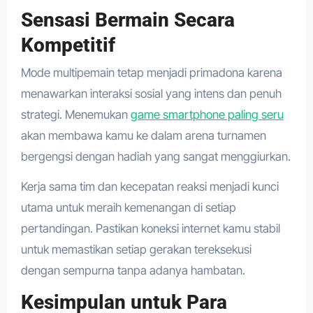
Sensasi Bermain Secara
Kompetitif
Mode multipemain tetap menjadi primadona karena
menawarkan interaksi sosial yang intens dan penuh
strategi. Menemukan
game smartphone paling seru
akan membawa kamu ke dalam arena turnamen
bergengsi dengan hadiah yang sangat menggiurkan.
Kerja sama tim dan kecepatan reaksi menjadi kunci
utama untuk meraih kemenangan di setiap
pertandingan. Pastikan koneksi internet kamu stabil
untuk memastikan setiap gerakan tereksekusi
dengan sempurna tanpa adanya hambatan.
Kesimpulan untuk Para